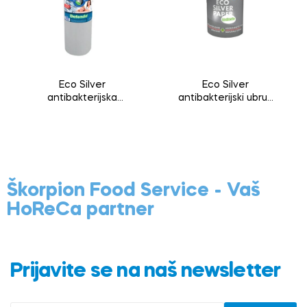
Eco Silver
Eco Silver
antibakterijska
antibakterijski ubrus
medicinska rolna
1kom
60cmx40cm
70metara
Škorpion Food Service - Vaš
HoReCa partner
Prijavite se na naš newsletter