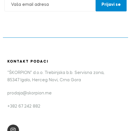
KONTAKT PODACI
“ŠKORPION” d.o.o. Trebinjska b.b. Servisna zona,
85347 Igalo, Herceg Novi, Crna Gora
prodaja@skorpion.me
+382 67 242 882