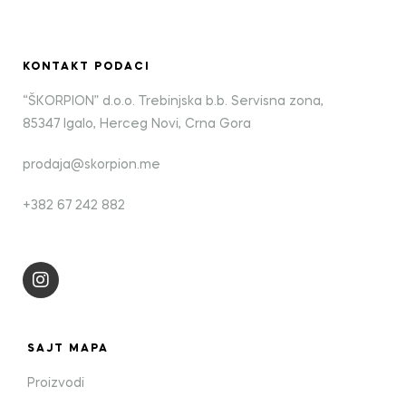
KONTAKT PODACI
“ŠKORPION” d.o.o. Trebinjska b.b. Servisna zona,
85347 Igalo, Herceg Novi, Crna Gora
prodaja@skorpion.me
+382 67 242 882
SAJT MAPA
Proizvodi