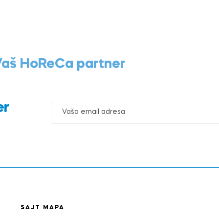
 Vaš HoReCa partner
er
SAJT MAPA