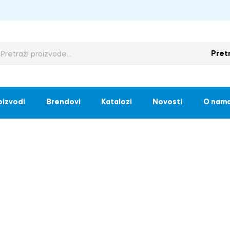
Pret
oizvodi
Brendovi
Katalozi
Novosti
O nam