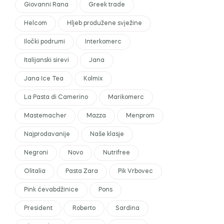
Giovanni Rana
Greek trade
Helcom
Hljeb produžene svježine
Iločki podrumi
Interkomerc
Italijanski sirevi
Jana
Jana Ice Tea
Kolmix
La Pasta di Camerino
Marikomerc
Mastemacher
Mazza
Menprom
Najprodavanije
Naše klasje
Negroni
Novo
Nutrifree
Olitalia
Pasta Zara
Pik Vrbovec
Pink ćevabdžinice
Pons
President
Roberto
Sardina