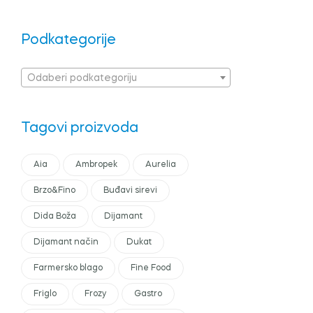
Podkategorije
Odaberi podkategoriju
Tagovi proizvoda
Aia
Ambropek
Aurelia
Brzo&Fino
Buđavi sirevi
Dida Boža
Dijamant
Dijamant način
Dukat
Farmersko blago
Fine Food
Friglo
Frozy
Gastro