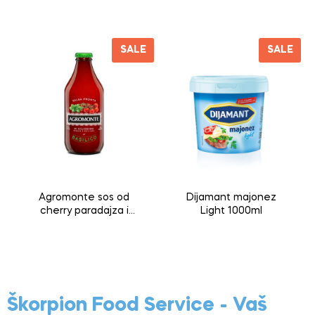
ml
3000ml
SALE
SALE
Agromonte sos od
Dijamant majonez
cherry paradajza i
Light 1000ml
bosiljka 330g
Škorpion Food Service - Vaš