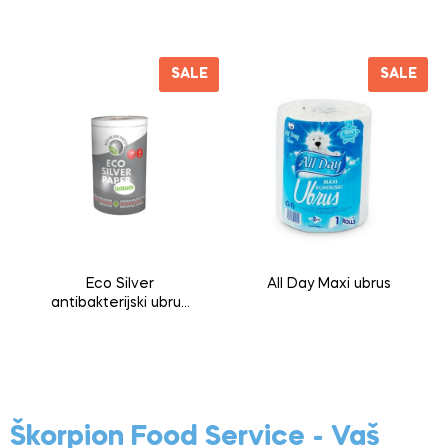
SALE
SALE
Eco Silver
All Day Maxi ubrus
antibakterijski ubrus
1kom
Škorpion Food Service - Vaš