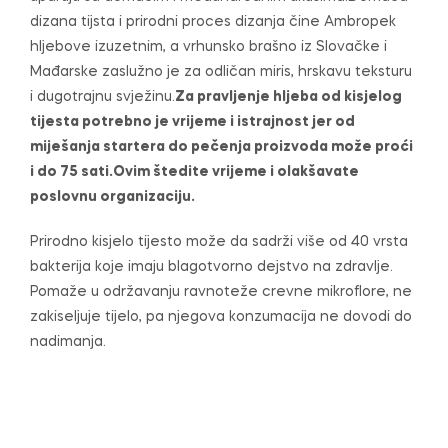
dizana tijsta i prirodni proces dizanja čine Ambropek
hljebove izuzetnim, a vrhunsko brašno iz Slovačke i
Mađarske zaslužno je za odličan miris, hrskavu teksturu
i dugotrajnu svježinu.
Za pravljenje hljeba od kisjelog
tijesta potrebno je vrijeme i istrajnost jer od
miješanja startera do pečenja proizvoda može proći
i do 75 sati.Ovim štedite vrijeme i olakšavate
poslovnu organizaciju.
Prirodno kisjelo tijesto može da sadrži više od 40 vrsta
bakterija koje imaju blagotvorno dejstvo na zdravlje.
Pomaže u održavanju ravnoteže crevne mikroflore, ne
zakiseljuje tijelo, pa njegova konzumacija ne dovodi do
nadimanja.