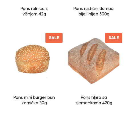
Pons rolnica s
Pons rustični domaći
višnjom 42g
bijeli hljeb 500g
SALE
SALE
Pons mini burger bun
Pons hljeb sa
zemička 30g
sjemenkama 420g