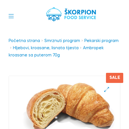
Početna strana
Smrznuti program
Pekarski program
Hljebovi, kroasane, lisnata tijesta
Ambropek
kroasane sa puterom 70g
SALE
🔍