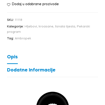
Dodaj u odabrane prozivode
SKU:
11118
Kategorije:
Hljebovi, kroasane, lisnata tijesta
,
Pekarski
program
Tag:
Ambropek
Opis
Dodatne Informacije