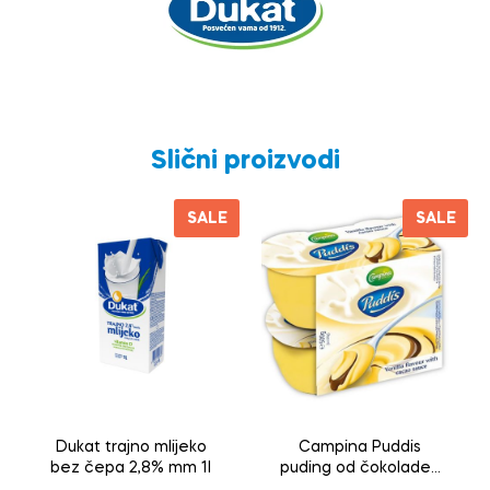
Slični proizvodi
SALE
SALE
Dukat trajno mlijeko
Campina Puddis
bez čepa 2,8% mm 1l
puding od čokolade i
vanile, 4x125g