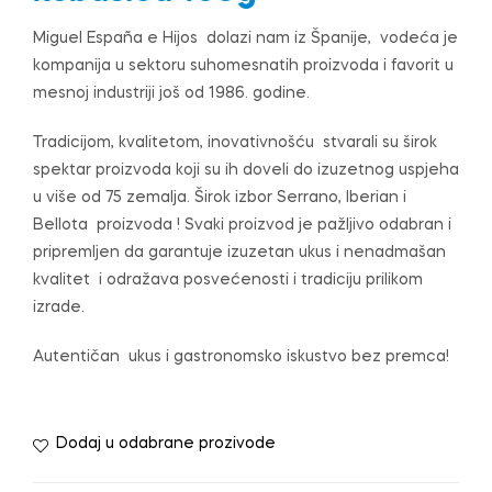
Miguel España e Hijos dolazi nam iz Španije, vodeća je
kompanija u sektoru suhomesnatih proizvoda i favorit u
mesnoj industriji još od 1986. godine.
Tradicijom, kvalitetom, inovativnošću stvarali su širok
spektar proizvoda koji su ih doveli do izuzetnog uspjeha
u više od 75 zemalja. Širok izbor Serrano, Iberian i
Bellota proizvoda ! Svaki proizvod je pažljivo odabran i
pripremljen da garantuje izuzetan ukus i nenadmašan
kvalitet i odražava posvećenosti i tradiciju prilikom
izrade.
Autentičan ukus i gastronomsko iskustvo bez premca!
Dodaj u odabrane prozivode