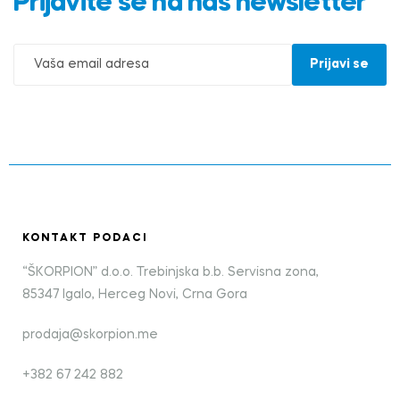
Prijavite se na naš newsletter
KONTAKT PODACI
“ŠKORPION” d.o.o. Trebinjska b.b. Servisna zona,
85347 Igalo, Herceg Novi, Crna Gora
prodaja@skorpion.me
+382 67 242 882