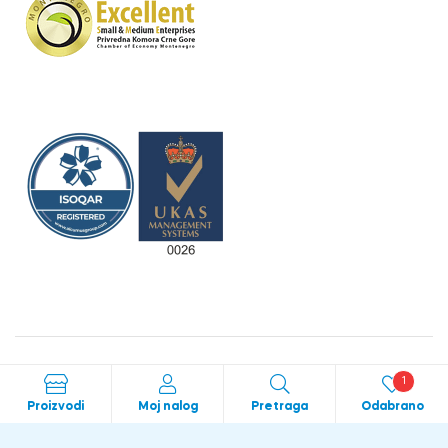
Crafted with love by
bild studio
1
Proizvodi
Moj nalog
Pretraga
Odabrano