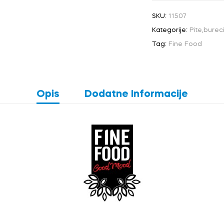
SKU:
11507
Kategorije:
Pite,burec
Tag:
Fine Food
Opis
Dodatne Informacije