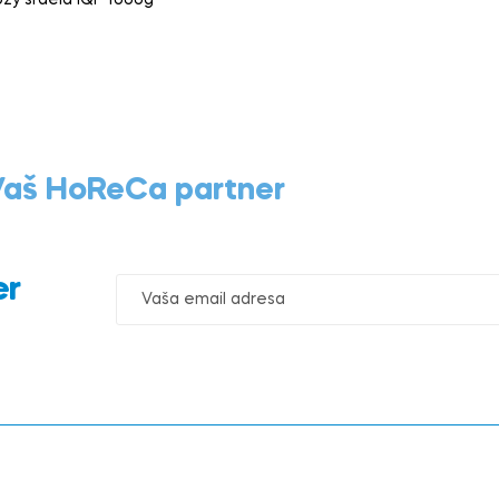
 Vaš HoReCa partner
er