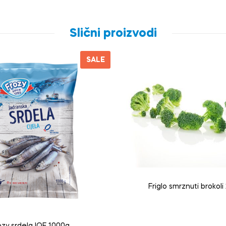
Slični proizvodi
SALE
Friglo smrznuti brokoli
ozy srdela IQF 1000g