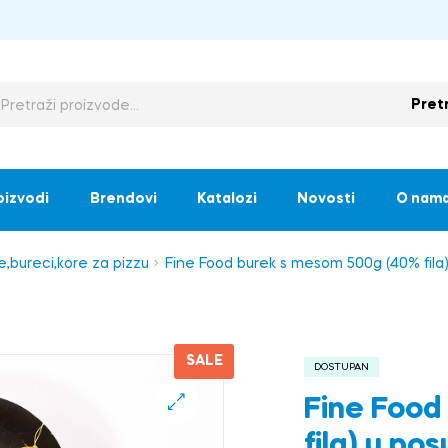
Pret
oizvodi
Brendovi
Katalozi
Novosti
O nam
e,bureci,kore za pizzu
Fine Food burek s mesom 500g (40% fila
SALE
DOSTUPAN
Fine Food
🔍
fila) u po