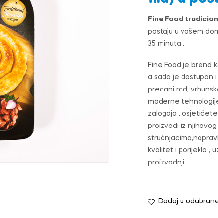
Fine Food tradiciona
postaju u vašem domu
35 minuta .
Fine Food je brend ko
a sada je dostupan i 
predani rad, vrhuns
moderne tehnologije,
zalogaja , osjetićet
proizvodi iz njihovo
stručnjacima,napravl
kvalitet i porijeklo 
proizvodnji.
Dodaj u odabran