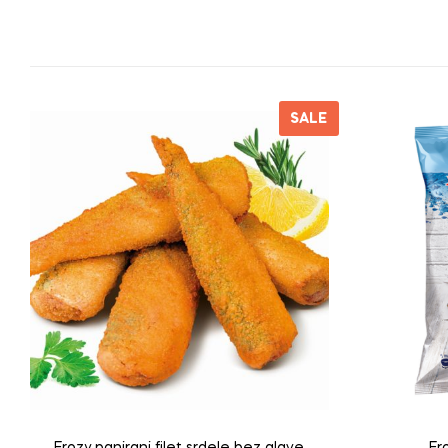
SALE
Frozy panirani filet srdele bez glave
Fr