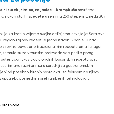
lni burek , sirnica, zeljanica ili krompiruša
savršene
, nakon što ih ispečete u rerni na 250 stepeni između 30 i
ji je za kratko vrijeme svojim delicijama osvojio je Sarajevo
u regionu.Njihov recept je jednostavan. Znanje, ljubav i
ke sirovine povezane tradicionalnim recepturama i snaga
 formula su za vrhunske proizvode.Već poslije prvog
e autentičan ukus tradicionalnih bosanskih receptura, svi
g asortimana razvijeni su u saradnji sa gastronomskim
jeni od posebno biranih sastojaka , sa fokusom na njihov
, uz upotrebu poslijednjih prehrambenih tehnologija u
e prozivode