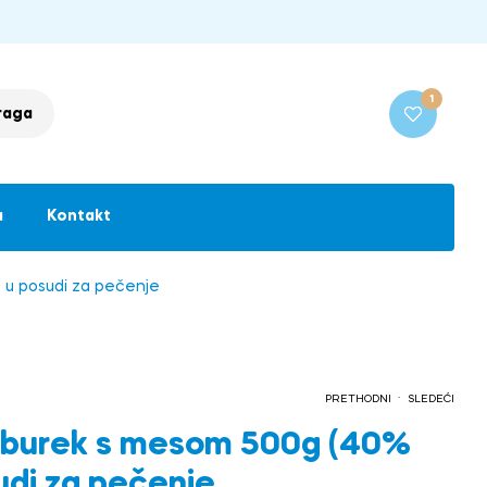
1
raga
a
Kontakt
) u posudi za pečenje
.
PRETHODNI
SLEDEĆI
 burek s mesom 500g (40%
sudi za pečenje