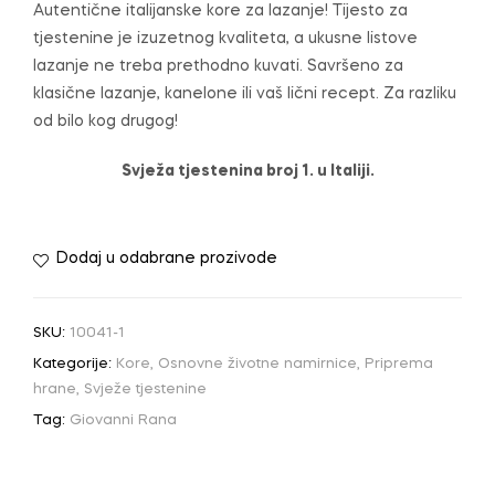
Autentične italijanske kore za lazanje! Tijesto za
tjestenine je izuzetnog kvaliteta, a ukusne listove
lazanje ne treba prethodno kuvati. Savršeno za
klasične lazanje, kanelone ili vaš lični recept. Za razliku
od bilo kog drugog!
Svježa tjestenina broj 1. u Italiji.
Dodaj u odabrane prozivode
SKU:
10041-1
Kategorije:
Kore
,
Osnovne životne namirnice
,
Priprema
hrane
,
Svježe tjestenine
Tag:
Giovanni Rana