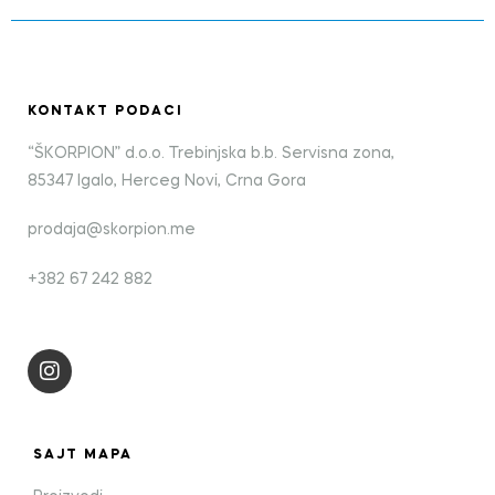
KONTAKT PODACI
“ŠKORPION” d.o.o. Trebinjska b.b. Servisna zona,
85347 Igalo, Herceg Novi, Crna Gora
prodaja@skorpion.me
+382 67 242 882
SAJT MAPA