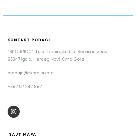
KONTAKT PODACI
“ŠKORPION” d.o.o. Trebinjska b.b. Servisna zona,
85347 Igalo, Herceg Novi, Crna Gora
prodaja@skorpion.me
+382 67 242 882
SAJT MAPA