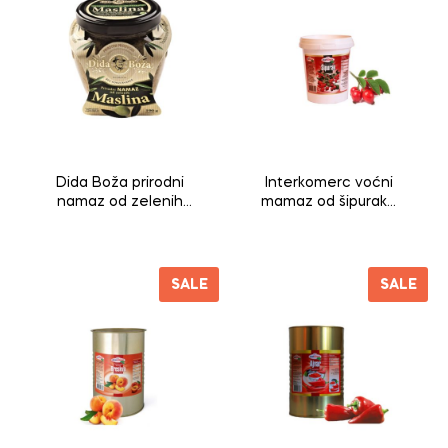
Dida Boža prirodni
Interkomerc voćni
namaz od zelenih
mamaz od šipuraka
maslina 190g
2,7kg
SALE
SALE