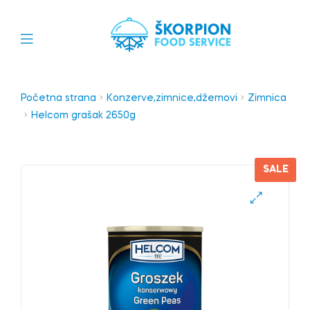
Početna strana
Konzerve,zimnice,džemovi
Zimnica
Helcom grašak 2650g
SALE
🔍