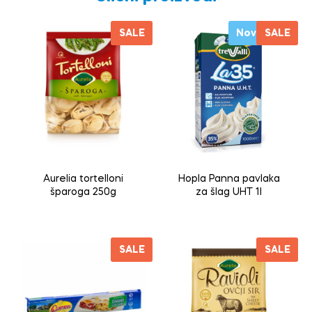
SALE
Novo
SALE
Aurelia tortelloni
Hopla Panna pavlaka
šparoga 250g
za šlag UHT 1l
SALE
SALE