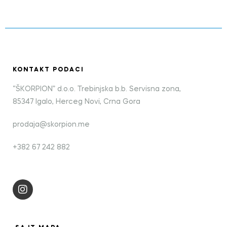
KONTAKT PODACI
“ŠKORPION” d.o.o. Trebinjska b.b. Servisna zona,
85347 Igalo, Herceg Novi, Crna Gora
prodaja@skorpion.me
+382 67 242 882