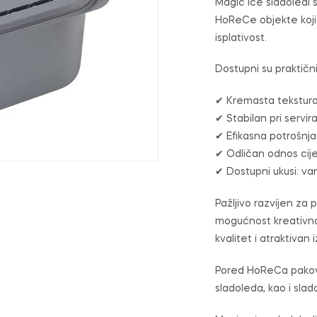
Magic Ice sladoledi s
HoReCe objekte koji
isplativost.
Dostupni su praktičn
✔ Kremasta tekstura
✔ Stabilan pri servir
✔ Efikasna potrošnja 
✔ Odličan odnos cije
✔ Dostupni ukusi: va
Pažljivo razvijen za 
mogućnost kreativno
kvalitet i atraktivan 
Pored HoReCa pakovan
sladoleda, kao i slad