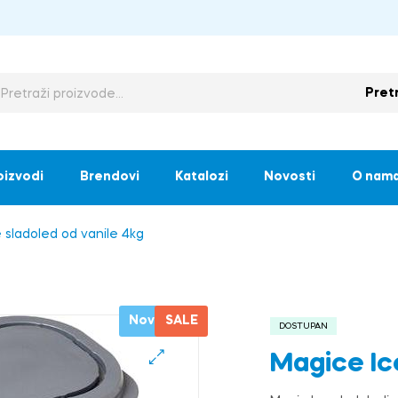
Pret
oizvodi
Brendovi
Katalozi
Novosti
O nam
 sladoled od vanile 4kg
Novo
SALE
DOSTUPAN
Magice Ic
🔍