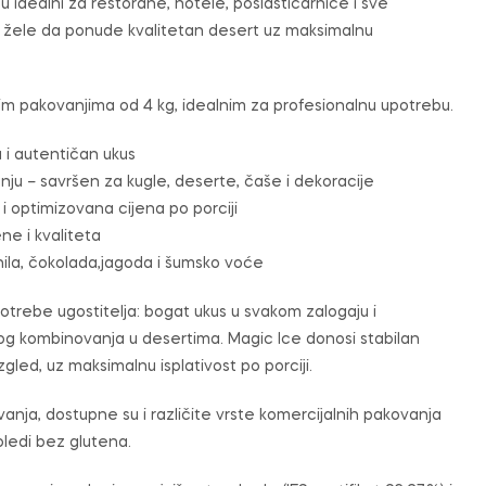
u idealni za restorane, hotele, poslastičarnice i sve
 žele da ponude kvalitetan desert uz maksimalnu
im pakovanjima od 4 kg, idealnim za profesionalnu upotrebu.
 i autentičan ukus
anju – savršen za kugle, deserte, čaše i dekoracije
i optimizovana cijena po porciji
ne i kvaliteta
nila, čokolada,jagoda i šumsko voće
potrebe ugostitelja: bogat ukus u svakom zalogaju i
g kombinovanja u desertima. Magic Ice donosi stabilan
izgled, uz maksimalnu isplativost po porciji.
ja, dostupne su i različite vrste komercijalnih pakovanja
oledi bez glutena.