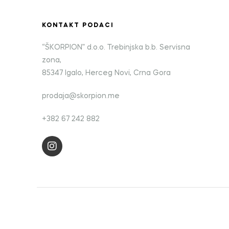
KONTAKT PODACI
“ŠKORPION” d.o.o. Trebinjska b.b. Servisna
zona,
85347 Igalo, Herceg Novi, Crna Gora
prodaja@skorpion.me
+382 67 242 882