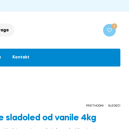
1
raga
a
Kontakt
.
PRETHODNI
SLEDEĆI
e sladoled od vanile 4kg