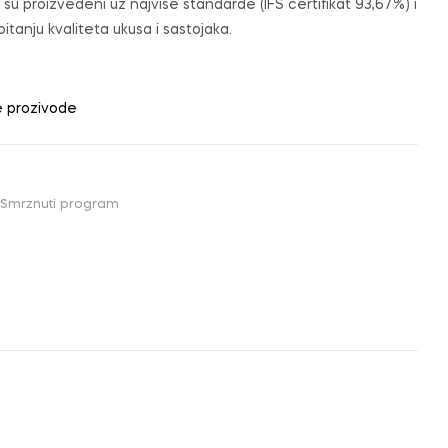
su proizvedeni uz najviše standarde (IFS certifikat 93,67 %) i
tanju kvaliteta ukusa i sastojaka.
e prozivode
Smrznuti program