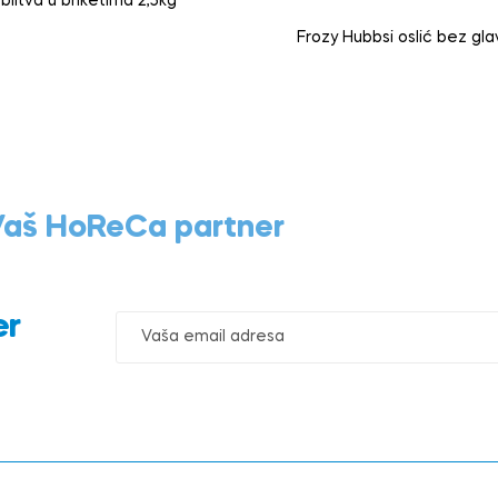
 blitva u briketima 2,5kg
Frozy Hubbsi oslić bez gl
 Vaš HoReCa partner
er