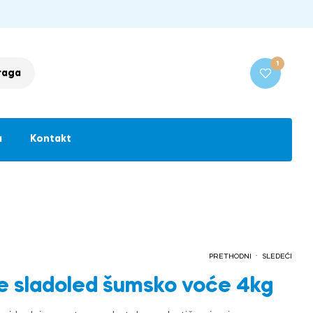
1
raga
a
Kontakt
.
PRETHODNI
SLEDEĆI
e sladoled šumsko voće 4kg