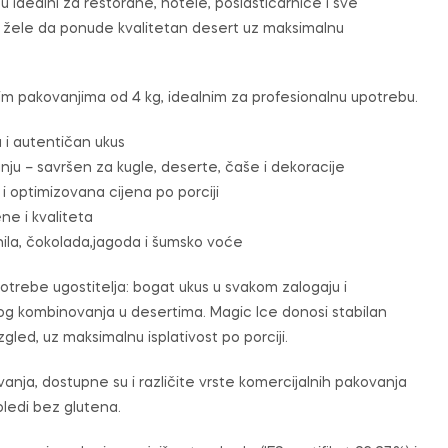
u idealni za restorane, hotele, poslastičarnice i sve
 žele da ponude kvalitetan desert uz maksimalnu
im pakovanjima od 4 kg, idealnim za profesionalnu upotrebu.
 i autentičan ukus
anju – savršen za kugle, deserte, čaše i dekoracije
i optimizovana cijena po porciji
ne i kvaliteta
nila, čokolada,jagoda i šumsko voće
potrebe ugostitelja: bogat ukus u svakom zalogaju i
g kombinovanja u desertima. Magic Ice donosi stabilan
izgled, uz maksimalnu isplativost po porciji.
ja, dostupne su i različite vrste komercijalnih pakovanja
oledi bez glutena.