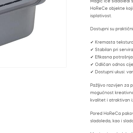
Magic Ice sladoledi s
HoReCe objekte koji
isplativost.
Dostupni su praktičn
✔ Kremasta tekstura
✔ Stabilan pri servir
✔ Efikasna potrošnja 
✔ Odličan odnos cije
✔ Dostupni ukusi: va
Pažljivo razvijen za 
mogućnost kreativno
kvalitet i atraktivan 
Pored HoReCa pakovan
sladoleda, kao i slad