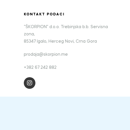
KONTAKT PODACI
“ŠKORPION” d.o.o. Trebinjska b.b. Servisna
zona,
85347 Igalo, Herceg Novi, Crna Gora
prodaja@skorpion.me
+382 67 242 882