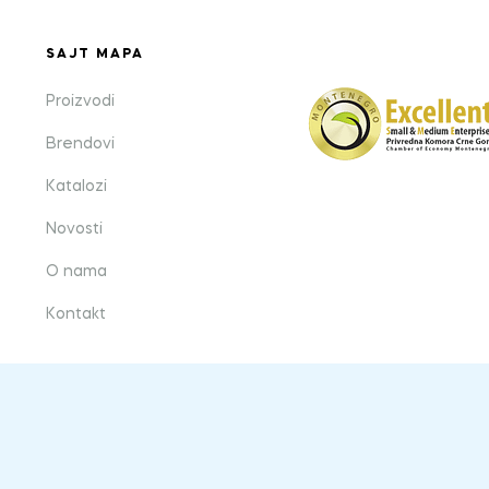
SAJT MAPA
Proizvodi
Brendovi
Katalozi
Novosti
O nama
Kontakt
Crafted with love by
bild studio