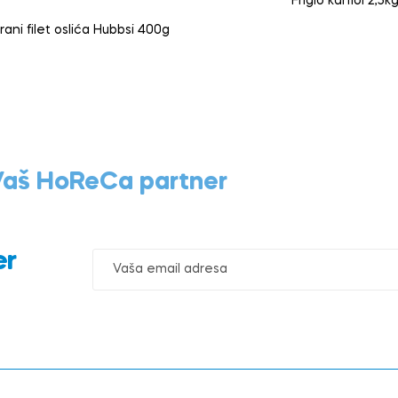
Friglo karfiol 2,5k
rani filet oslića Hubbsi 400g
 Vaš HoReCa partner
er