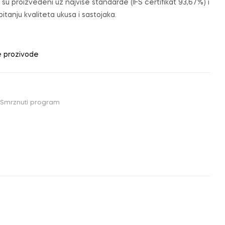
su proizvedeni uz najviše standarde (IFS certifikat 93,67 %) i
tanju kvaliteta ukusa i sastojaka.
e prozivode
Smrznuti program