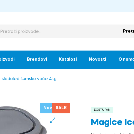
Pret
oizvodi
Brendovi
Katalozi
Novosti
O nam
e sladoled šumsko voće 4kg
Novo
SALE
DOSTUPAN
Magice Ic
🔍