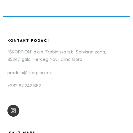
KONTAKT PODACI
“ŠKORPION” d.o.o. Trebinjska b.b. Servisna zona,
85347 Igalo, Herceg Novi, Crna Gora
prodaja@skorpion.me
+382 67 242 882