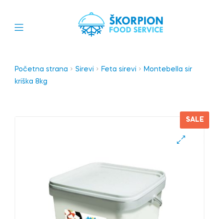
Početna strana
Sirevi
Feta sirevi
Montebella sir
kriška 8kg
SALE
🔍