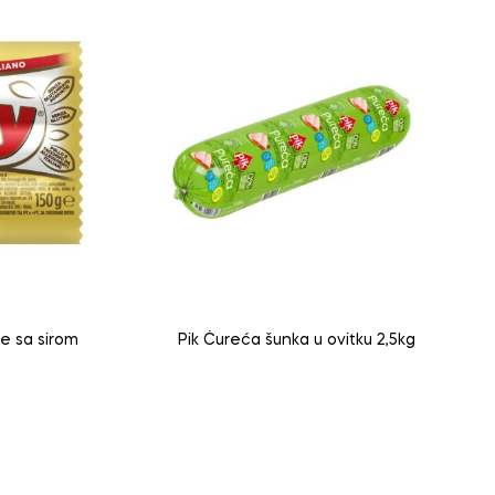
le sa sirom
Pik Ćureća šunka u ovitku 2,5kg