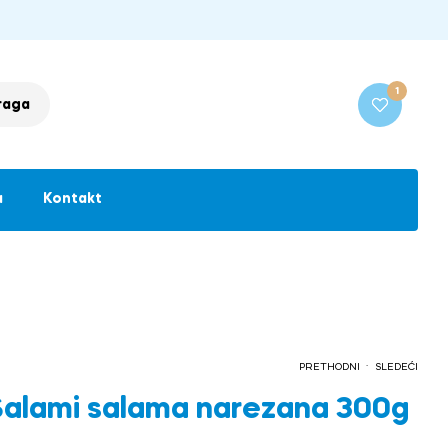
1
raga
a
Kontakt
.
PRETHODNI
SLEDEĆI
 Salami salama narezana 300g