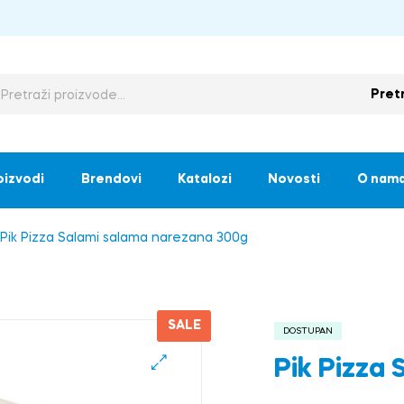
Pret
oizvodi
Brendovi
Katalozi
Novosti
O nam
Pik Pizza Salami salama narezana 300g
SALE
DOSTUPAN
Pik Pizza
🔍