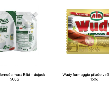
domaća mast Bilbi – dojpak
Wudy formaggio pileće virš
500g
150g