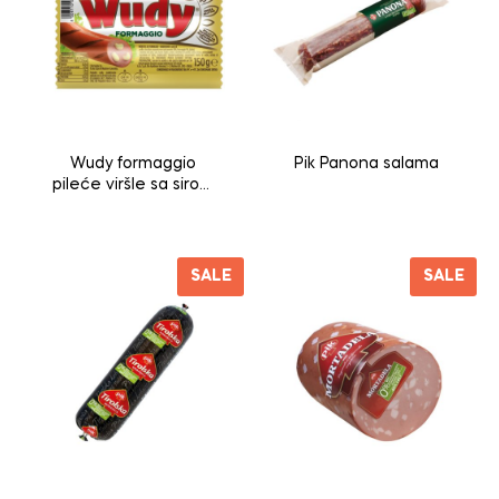
Wudy formaggio
Pik Panona salama
pileće viršle sa sirom
150g
SALE
SALE