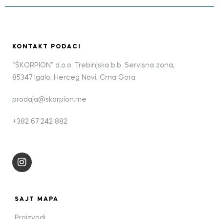
KONTAKT PODACI
“ŠKORPION” d.o.o. Trebinjska b.b. Servisna zona,
85347 Igalo, Herceg Novi, Crna Gora
prodaja@skorpion.me
+382 67 242 882
SAJT MAPA
Proizvodi