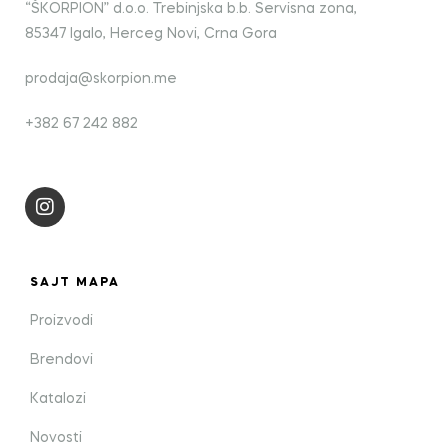
“ŠKORPION” d.o.o. Trebinjska b.b. Servisna zona,
85347 Igalo, Herceg Novi, Crna Gora
prodaja@skorpion.me
+382 67 242 882
SAJT MAPA
Proizvodi
Brendovi
Katalozi
Novosti