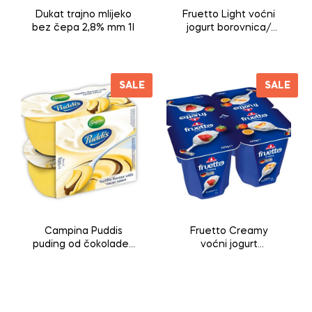
Dukat trajno mlijeko
Fruetto Light voćni
bez čepa 2,8% mm 1l
jogurt borovnica/
šumsko voće 4x125g
SALE
SALE
Campina Puddis
Fruetto Creamy
puding od čokolade i
voćni jogurt
vanile, 4x125g
jagoda/breskva/mar
akuja 4x125g