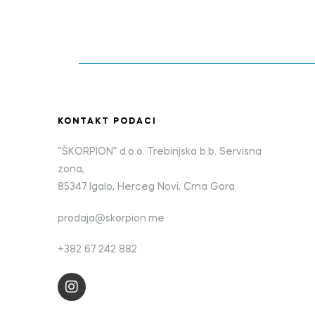
KONTAKT PODACI
“ŠKORPION” d.o.o. Trebinjska b.b. Servisna
zona,
85347 Igalo, Herceg Novi, Crna Gora
prodaja@skorpion.me
+382 67 242 882