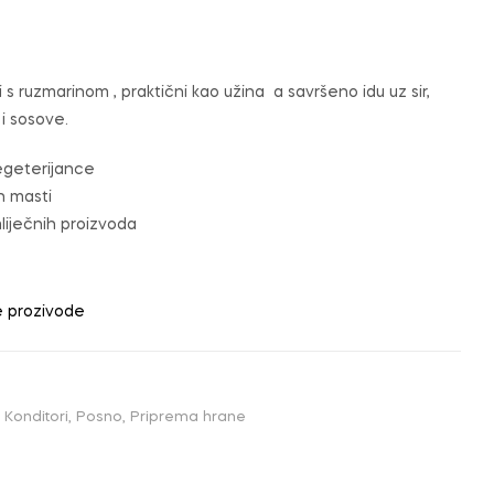
i s ruzmarinom , praktični kao užina a savršeno idu uz sir,
i sosove.
geterijance
h masti
mliječnih proizvoda
e prozivode
,
Konditori
,
Posno
,
Priprema hrane