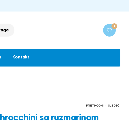
1
raga
a
Kontakt
.
PRETHODNI
SLEDEĆI
hrocchini sa ruzmarinom