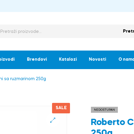
Pret
oizvodi
Brendovi
Katalozi
Novosti
O nam
ni sa ruzmarinom 250g
SALE
NEDOSTUPAN
Roberto C
🔍
250g