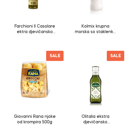
Farchioni Il Casolare
Kolmix krupna
ektra djevičansko
morska so staklenka
maslinovo ulje 0,25l
sa mlinom 110g
SALE
SALE
Giovanni Rana njoke
Olitalia ekstra
od krompira 500g
djevičansko
maslinovo ulje 250ml