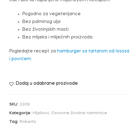
čak i ako su napunjene majonezom i kečapom.
Pogodno za vegeterijance
Bez palminog ulja
Bez životinjskih masti
Bez mlijeka i mliječnih proizvoda
Pogledajte recept za
hamburger sa tartarom od lososa
i povrćem.
Dodaj u odabrane prozivode
SKU:
2309
Kategorije:
Hljebovi
,
Osnovne životne namirnice
Tag:
Roberto