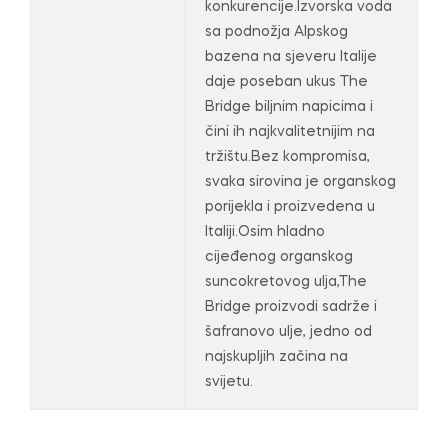
konkurencije.Izvorska voda
sa podnožja Alpskog
bazena na sjeveru Italije
daje poseban ukus The
Bridge biljnim napicima i
čini ih najkvalitetnijim na
tržištu.Bez kompromisa,
svaka sirovina je organskog
porijekla i proizvedena u
Italiji.Osim hladno
cijeđenog organskog
suncokretovog ulja,The
Bridge proizvodi sadrže i
šafranovo ulje, jedno od
najskupljih začina na
svijetu.