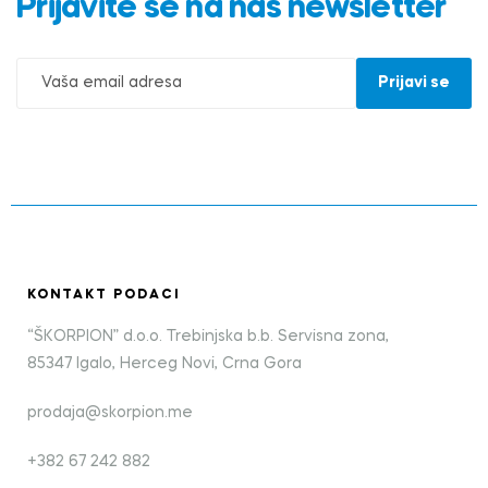
Prijavite se na naš newsletter
KONTAKT PODACI
“ŠKORPION” d.o.o. Trebinjska b.b. Servisna zona,
85347 Igalo, Herceg Novi, Crna Gora
prodaja@skorpion.me
+382 67 242 882