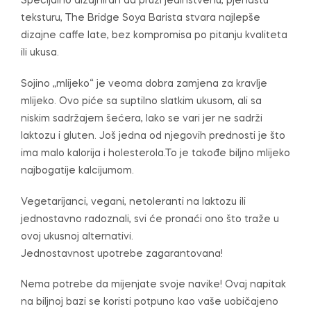
Specijalno dizajniran da pruži jedinstvenu, pjenastu
teksturu, The Bridge Soya Barista stvara najlepše
dizajne caffe late, bez kompromisa po pitanju kvaliteta
ili ukusa.
Sojino „mlijeko“ je veoma dobra zamjena za kravlje
mlijeko. Ovo piće sa suptilno slatkim ukusom, ali sa
niskim sadržajem šećera, lako se vari jer ne sadrži
laktozu i gluten. Još jedna od njegovih prednosti je što
ima malo kalorija i holesterola.To je takođe biljno mlijeko
najbogatije kalcijumom.
Vegetarijanci, vegani, netoleranti na laktozu ili
jednostavno radoznali, svi će pronaći ono što traže u
ovoj ukusnoj alternativi.
Jednostavnost upotrebe zagarantovana!
Nema potrebe da mijenjate svoje navike! Ovaj napitak
na biljnoj bazi se koristi potpuno kao vaše uobičajeno