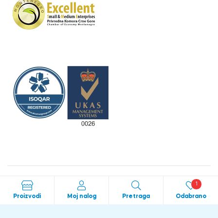
1
Crafted with love by
bild studio
Proizvodi
Moj nalog
Pretraga
Odabrano