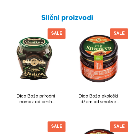
Slični proizvodi
SALE
SALE
Dida Boža prirodni
Dida Boža ekološki
namaz od crnih
džem od smokve
maslina 190g
30g
SALE
SALE