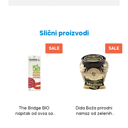
Slični proizvodi
SALE
SALE
The Bridge BIO
Dida Boža prirodni
napitak od ovsa sa
namaz od zelenih
dodatkom kalcijuma
maslina 190g
1l