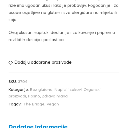
riže ima ugodan ukus i lako je probavljiv. Pogodan je i za
osobe osjetljive na gluten i sve alergičare na mlijeko ili
soju.
Ovaj ukusan napitak idealan je i za kuvanje i pripremu
različitih delicija i poslastica.
Dodaj u odabrane prozivode
SKU:
3704
Kategorije:
Bez glutena
,
Napici i sokovi
,
Organski
proizvodi
,
Posno
,
Zdrava hrana
Tagovi:
The Bridge
,
Vegan
Dodatne Informacije