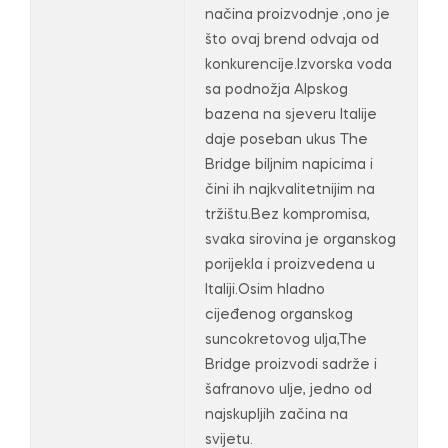
načina proizvodnje ,ono je
što ovaj brend odvaja od
konkurencije.Izvorska voda
sa podnožja Alpskog
bazena na sjeveru Italije
daje poseban ukus The
Bridge biljnim napicima i
čini ih najkvalitetnijim na
tržištu.Bez kompromisa,
svaka sirovina je organskog
porijekla i proizvedena u
Italiji.Osim hladno
cijeđenog organskog
suncokretovog ulja,The
Bridge proizvodi sadrže i
šafranovo ulje, jedno od
najskupljih začina na
svijetu.