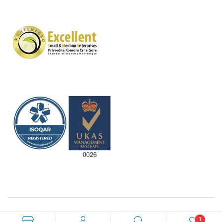
Crafted with love by
bild studio
1