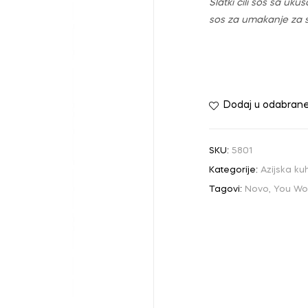
Slatki čili sos sa uku
sos za umakanje za sve
Dodaj u odabran
SKU:
5801
Kategorije:
Azijska ku
Tagovi:
Novo
,
You Wo