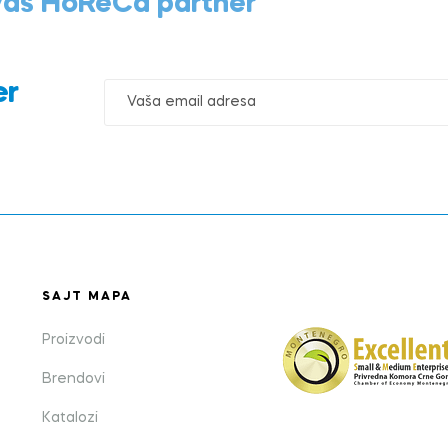
 Vaš HoReCa partner
er
SAJT MAPA
Proizvodi
Brendovi
Katalozi