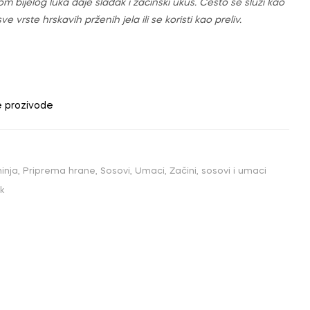
som bijelog luka daje sladak i začinski ukus. Često se služi kao
 vrste hrskavih prženih jela ili se koristi kao preliv.
e prozivode
hinja
,
Priprema hrane
,
Sosovi
,
Umaci
,
Začini, sosovi i umaci
k