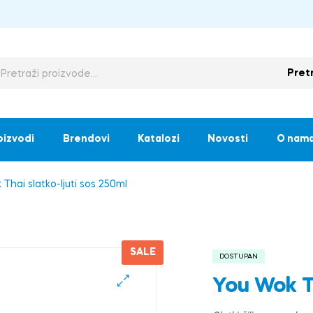
Pret
oizvodi
Brendovi
Katalozi
Novosti
O nam
Thai slatko-ljuti sos 250ml
SALE
DOSTUPAN
You Wok Th
🔍