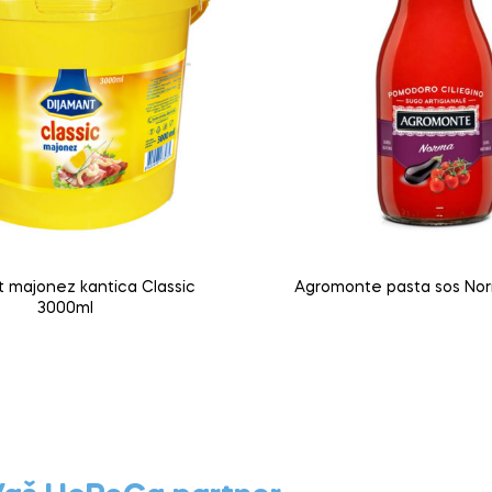
t majonez kantica Classic
Agromont
3000ml