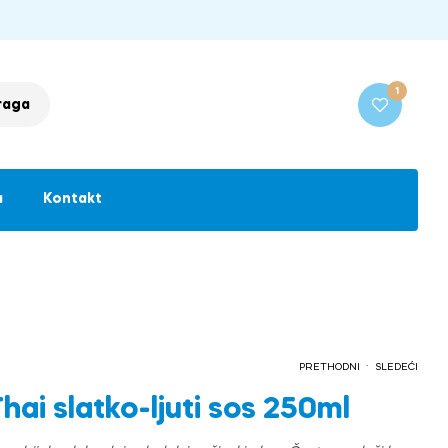
1
raga
a
Kontakt
.
PRETHODNI
SLEDEĆI
ai slatko-ljuti sos 250ml