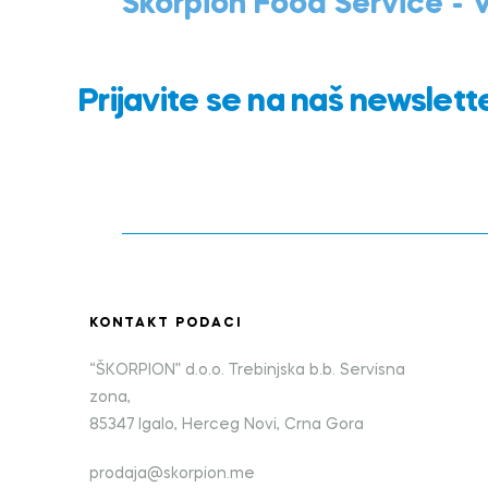
Škorpion Food Service -
Prijavite se na naš newslett
KONTAKT PODACI
“ŠKORPION” d.o.o. Trebinjska b.b. Servisna
zona,
85347 Igalo, Herceg Novi, Crna Gora
prodaja@skorpion.me