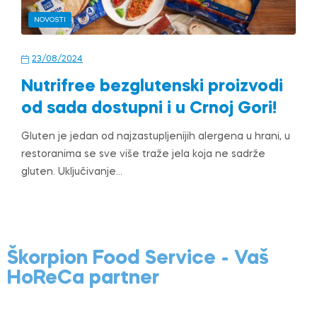
NOVOSTI
23/08/2024
Nutrifree bezglutenski proizvodi
od sada dostupni i u Crnoj Gori!
Gluten je jedan od najzastupljenijih alergena u hrani, u
restoranima se sve više traže jela koja ne sadrže
gluten. Uključivanje…
Škorpion Food Service - Vaš
HoReCa partner