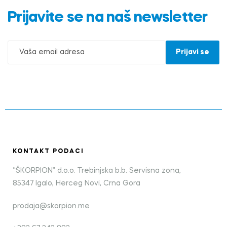
Prijavite se na naš newsletter
KONTAKT PODACI
“ŠKORPION” d.o.o. Trebinjska b.b. Servisna zona,
85347 Igalo, Herceg Novi, Crna Gora
prodaja@skorpion.me