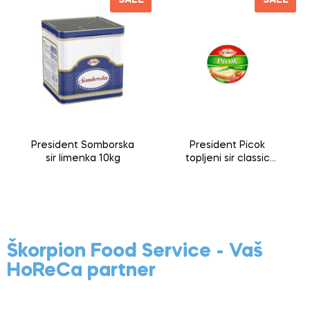
SALE
SALE
President Somborska
President Picok
sir limenka 10kg
topljeni sir classic
140g
Škorpion Food Service - Vaš
HoReCa partner