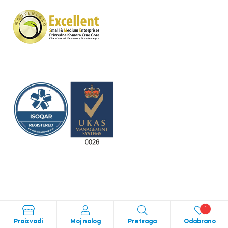
Crafted with love by
bild studio
1
Proizvodi
Moj nalog
Pretraga
Odabrano