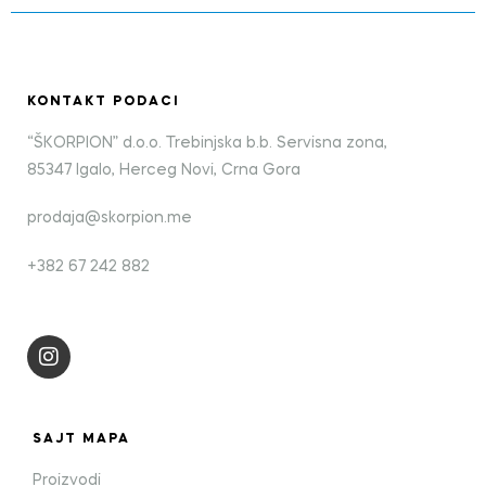
KONTAKT PODACI
“ŠKORPION” d.o.o. Trebinjska b.b. Servisna zona,
85347 Igalo, Herceg Novi, Crna Gora
prodaja@skorpion.me
+382 67 242 882
SAJT MAPA
Proizvodi