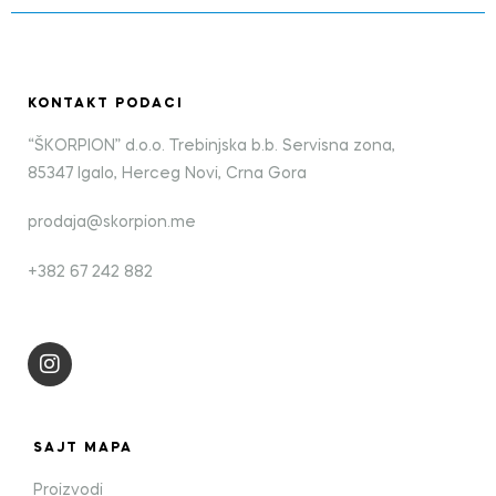
KONTAKT PODACI
“ŠKORPION” d.o.o. Trebinjska b.b. Servisna zona,
85347 Igalo, Herceg Novi, Crna Gora
prodaja@skorpion.me
+382 67 242 882
SAJT MAPA
Proizvodi