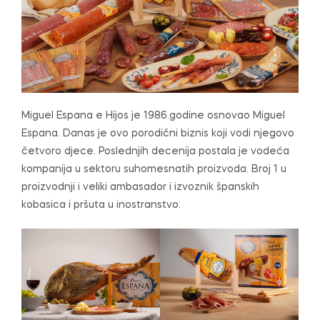
Miguel Espana e Hijos je 1986.godine osnovao Miguel
Espana. Danas je ovo porodični biznis koji vodi njegovo
četvoro djece. Poslednjih decenija postala je vodeća
kompanija u sektoru suhomesnatih proizvoda. Broj 1 u
proizvodnji i veliki ambasador i izvoznik španskih
kobasica i pršuta u inostranstvo.