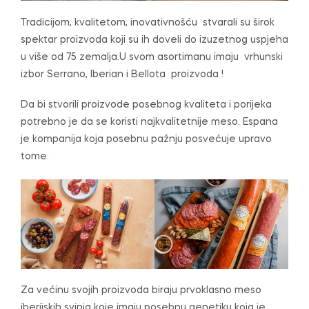
Tradicijom, kvalitetom, inovativnošću stvarali su širok
spektar proizvoda koji su ih doveli do izuzetnog uspjeha
u više od 75 zemalja.U svom asortimanu imaju vrhunski
izbor Serrano, Iberian i Bellota proizvoda !
Da bi stvorili proizvode posebnog kvaliteta i porijeka
potrebno je da se koristi najkvalitetnije meso. Espana
je kompanija koja posebnu pažnju posvećuje upravo
tome.
Za većinu svojih proizvoda biraju prvoklasno meso
iberijskih svinja koje imaju posebnu genetiku koja je