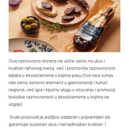
Ova raznovrsna ishrana ne utiče samo na ukus i
kvalitet njihovog mesa, već i promoviše raznovrsnost
biljaka u ekosistemima u kojima pasu.Ova rasa svinja
nije samo osnovni element u gastronomiji i kulturi
regiona, već igra i ključnu ulogu u očuvanju i promociji
biološke raznovrsnosti u ekosistemima u kojima se
uzgaja.
Svaki proizvod je pažljivo odabran i pripremljen da
garantuje izuzetan ukus i nenadmašan kvalitet i