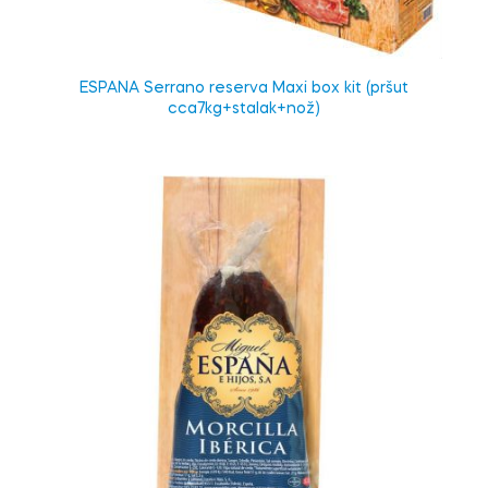
ESPANA Serrano reserva Maxi box kit (pršut
cca7kg+stalak+nož)