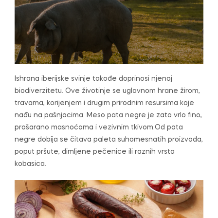
Ishrana iberijske svinje takođe doprinosi njenoj
biodiverzitetu. Ove životinje se uglavnom hrane žirom,
travama, korijenjem i drugim prirodnim resursima koje
nađu na pašnjacima. Meso pata negre je zato vrlo fino,
prošarano masnoćama i vezivnim tkivom.Od pata
negre dobija se čitava paleta suhomesnatih proizvoda,
poput pršute, dimljene pečenice ili raznih vrsta
kobasica.