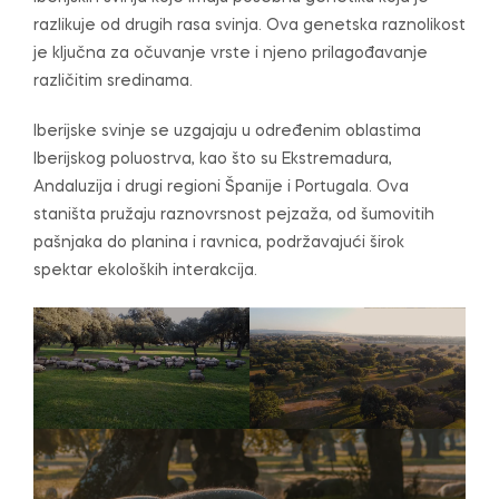
razlikuje od drugih rasa svinja. Ova genetska raznolikost
je ključna za očuvanje vrste i njeno prilagođavanje
različitim sredinama.
Iberijske svinje se uzgajaju u određenim oblastima
Iberijskog poluostrva, kao što su Ekstremadura,
Andaluzija i drugi regioni Španije i Portugala. Ova
staništa pružaju raznovrsnost pejzaža, od šumovitih
pašnjaka do planina i ravnica, podržavajući širok
spektar ekoloških interakcija.