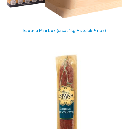
Espana Mini box (pršut 1kg + stalak + nož)