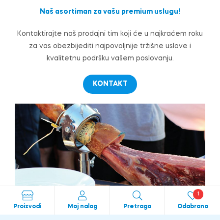
Naš asortiman za vašu premium uslugu!
Kontaktirajte naš prodajni tim koji će u najkraćem roku
za vas obezbijediti najpovoljnije tržišne uslove i
kvalitetnu podršku vašem poslovanju.
KONTAKT
1
Proizvodi
Moj nalog
Pretraga
Odabrano