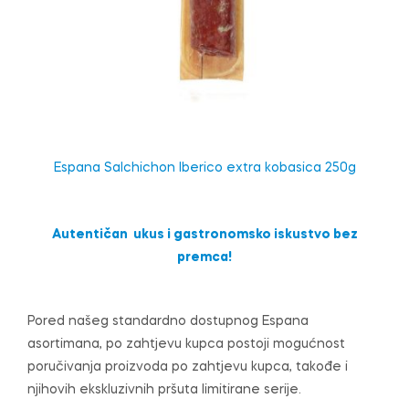
Espana Salchichon Iberico extra kobasica 250g
Autentičan ukus i gastronomsko iskustvo bez
premca!
Pored našeg standardno dostupnog Espana
asortimana, po zahtjevu kupca postoji mogućnost
poručivanja proizvoda po zahtjevu kupca, takođe i
njihovih ekskluzivnih pršuta limitirane serije.